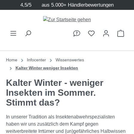
4,5/5
aus 5.000+ Händlerbewertungen
Zum Hauptinhalt springen
Ware
Home
Infocenter
Wissenswertes
Kalter Winter weniger Insekten
Kalter Winter - weniger
Insekten im Sommer.
Stimmt das?
In unserer Tradition als Insektenabwehrspezialisten
haben wir uns zusätzlich dem Kampf gegen
weitverbreitete Irrtümer und (un)gefährliches Halbwissen