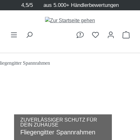
4,5/5
aus 5.000+ Händlerbewertungen
Zum Hauptinhalt springen
Ware
ZUVERLÄSSIGER SCHUTZ FÜR
DEIN ZUHAUSE
Fliegengitter Spannrahmen