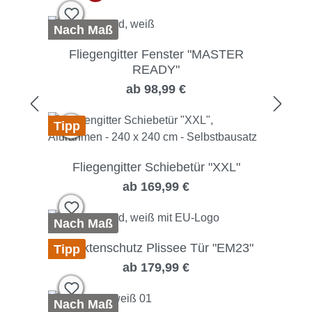
Nach Maß
Fliegengitter Fenster "MASTER
READY"
ab 98,99 €
Tipp
Fliegengitter Schiebetür "XXL"
ab 169,99 €
Nach Maß
Insektenschutz Plissee Tür "EM23"
Tipp
ab 179,99 €
Nach Maß