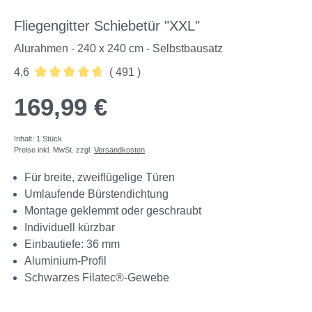
Fliegengitter Schiebetür "XXL"
Alurahmen - 240 x 240 cm - Selbstbausatz
4,6
( 491 )
Durchschnittliche Bewertung von 4.64 von 5 Sternen
169,99 €
Inhalt:
1 Stück
Preise inkl. MwSt. zzgl.
Versandkosten
Für breite, zweiflügelige Türen
Umlaufende Bürstendichtung
Montage geklemmt oder geschraubt
Individuell kürzbar
Einbautiefe: 36 mm
Aluminium-Profil
Schwarzes Filatec®-Gewebe