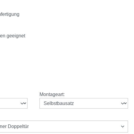
nfertigung
men geeignet
auswählen
Montageart
:
iner Doppeltür