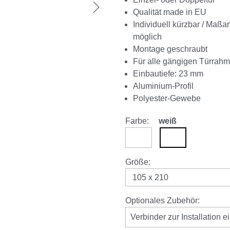
Qualität made in EU
Individuell kürzbar / Maßa
möglich
Montage geschraubt
Für alle gängigen Türrah
Einbautiefe: 23 mm
Aluminium-Profil
Polyester-Gewebe
Farbe:
weiß
anthrazit
weiß
auswählen
Größe
:
Optionales Zubehör:
Verbinder zur Installation e