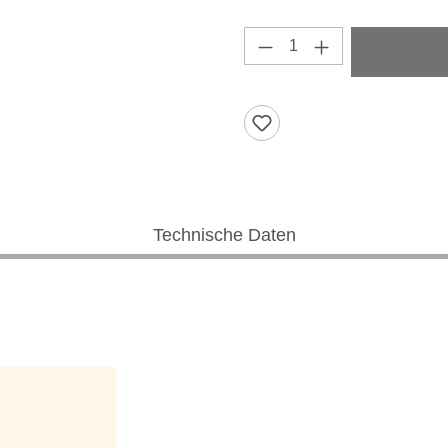
Produkt Anzahl: Gi
Technische Daten