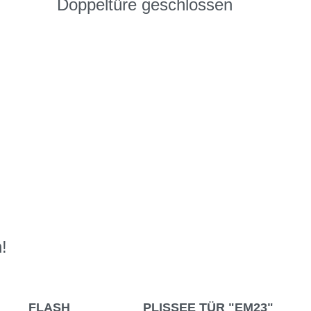
Doppeltüre geschlossen
!
FLASH
PLISSEE TÜR "EM23"