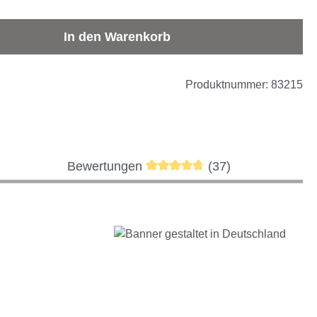
b den gewünschten Wert ein oder benutze d
In den Warenkorb
Produktnummer:
83215
Durchschnittliche Bewertung v
Bewertungen
(37)