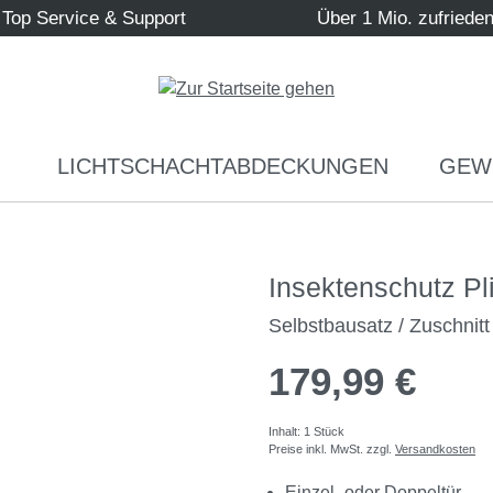
Top Service & Support
Über 1 Mio. zufriede
LICHTSCHACHTABDECKUNGEN
GEW
Insektenschutz Pl
Selbstbausatz / Zuschnit
179,99 €
Inhalt:
1 Stück
Preise inkl. MwSt. zzgl.
Versandkosten
Einzel- oder Doppeltür