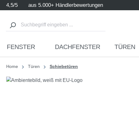
4,5/5
aus 5.000+ Händlerbewertungen
m Hauptinhalt springen
Zur Suche springen
Zur Hauptnavigation springen
FENSTER
DACHFENSTER
TÜREN
Home
Türen
Schiebetüren
Bildergalerie überspringen