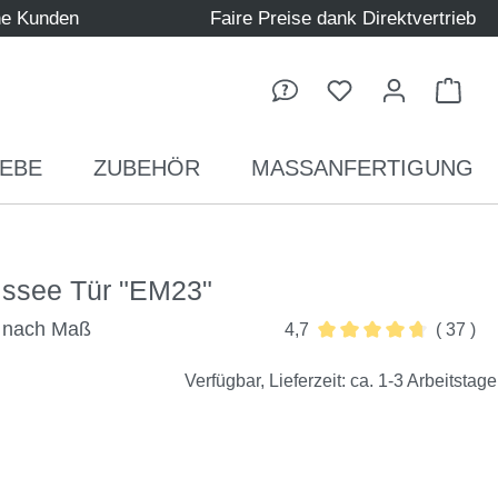
ne Kunden
Faire Preise dank Direktvertrieb
Ware
EBE
ZUBEHÖR
MASSANFERTIGUNG
issee Tür "EM23"
t nach Maß
4,7
( 37 )
Durchschnittliche Bewe
Verfügbar, Lieferzeit: ca. 1-3 Arbeitstage