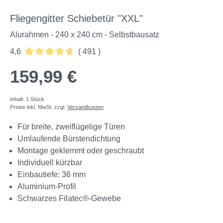
Fliegengitter Schiebetür "XXL"
Alurahmen - 240 x 240 cm - Selbstbausatz
4,6
( 491 )
Durchschnittliche Bewertung von 4.64 von 5 Sternen
159,99 €
Inhalt:
1 Stück
Preise inkl. MwSt. zzgl.
Versandkosten
Für breite, zweiflügelige Türen
Umlaufende Bürstendichtung
Montage geklemmt oder geschraubt
Individuell kürzbar
Einbautiefe: 36 mm
Aluminium-Profil
Schwarzes Filatec®-Gewebe