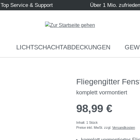
Top Service & Support
Über 1 Mio. zufriede
LICHTSCHACHTABDECKUNGEN
GEW
Fliegengitter Fe
komplett vormontiert
98,99 €
Inhalt:
1 Stück
Preise inkl. MwSt. zzgl.
Versandkosten
komplett vormontiertes Fli