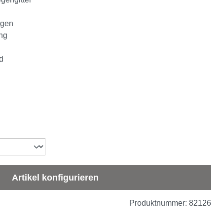
ngen
ng
d
zit
Artikel konfigurieren
Produktnummer:
82126