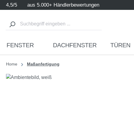
4,5/5
aus 5.000+ Händlerbewertungen
m Hauptinhalt springen
Zur Suche springen
Zur Hauptnavigation springen
FENSTER
DACHFENSTER
TÜREN
Home
Maßanfertigung
Bildergalerie überspringen