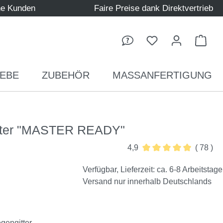
ne Kunden
Faire Preise dank Direktvertrieb
Ware
EBE
ZUBEHÖR
MASSANFERTIGUNG
nster "MASTER READY"
4,9
( 78 )
Durchschnittliche Bew
Verfügbar, Lieferzeit: ca. 6-8 Arbeitstage
Versand nur innerhalb Deutschlands
egengitter