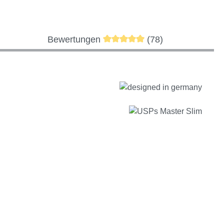
Durchschnittliche Bewertung 
Bewertungen
(78)