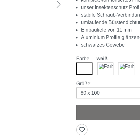
unser Insektenschutz Profi
stabile Schraub-Verbindu
umlaufende Bürstendichtu
Einbautiefe von 11 mm
Aluminium Profile glänzen
schwarzes Gewebe
Farbe:
weiß
weiß
braun
anthra
auswählen
Größe
: