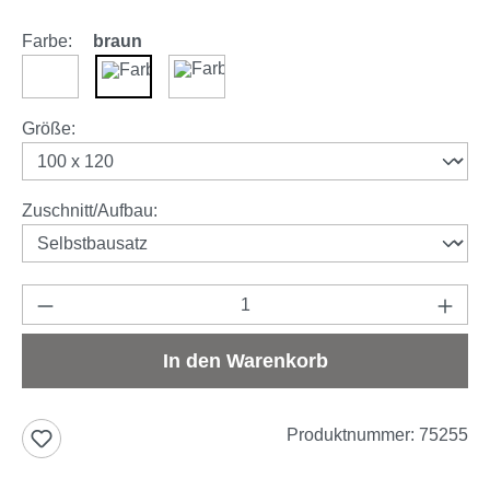
Farbe:
braun
weiß
braun
anthrazit
auswählen
Größe
:
auswählen
Zuschnitt/Aufbau
:
Produkt Anzahl: Gib den gewünschten Wert e
In den Warenkorb
Produktnummer:
75255