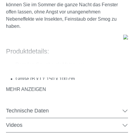
können Sie im Sommer die ganze Nacht das Fenster
offen lassen, ohne Angst vor unangenehmen
Nebeneffekte wie Insekten, Feinstaub oder Smog zu
haben.
Produktdetails:
Respilon Gewebe als Meterware
beliebig kürzbar
Größe (B x L): 150 x 100 cm
1 Stück = 150 x 100 cm (1,5 m²)
MEHR ANZEIGEN
Farbe: Schwarz / Grau
lichtdurchlässiges, wasserabweisendes Gewebe
UV-Schutz
Technische Daten
Schichtgewebe aus Polyester, Fiberglas & Nano-
Polyestervlies dazwischen
Videos