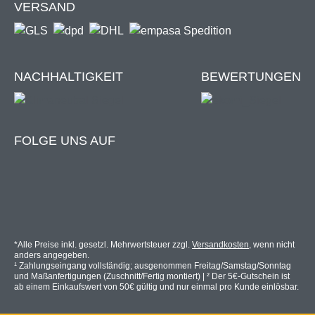
VERSAND
Wählbare Farben:
Signalweiß (RAL 9003)
Schokoladenbraun (RAL 8017)
NACHHALTIGKEIT
BEWERTUNGEN
Anthrazitgrau (RAL 7016)
Nicht für Feuchträume geeignet.
FOLGE UNS AUF
Unabhängiger Filtertest:
Das Bild zeigt unter dem Mikroskop vergrößerte Aufnahmen de
*Alle Preise inkl. gesetzl. Mehrwertsteuer zzgl.
Versandkosten
, wenn nicht
anders angegeben.
¹ Zahlungseingang vollständig; ausgenommen Freitag/Samstag/Sonntag
und Maßanfertigungen (Zuschnitt/Fertig montiert) | ² Der 5€-Gutschein ist
ab einem Einkaufswert von 50€ gültig und nur einmal pro Kunde einlösbar.