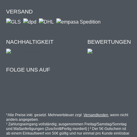
EVA
: sehr transparent, licht- & luftdurchlässig.
Edelstahl
: besonders robust & langlebig.
VERSAND
Haustier (Fiberglas)
: erhöhte Fadenstärke, kratz- &
bissfest.
NACHHALTIGKEIT
BEWERTUNGEN
Produktdetails
FOLGE UNS AUF
Befestigung am vorhandenen Kellerschacht
Langlebiger, eloxierter Aluminiumrahmen
Gewebe wählbar: EVA / Edelstahl / Haustier
Farbe Rahmen: Silber
Rostfrei & stabil
Eckverbindungen: PA 6 (Polyamid 6)
*Alle Preise inkl. gesetzl. Mehrwertsteuer zzgl.
Versandkosten
, wenn nicht
anders angegeben.
¹ Zahlungseingang vollständig; ausgenommen Freitag/Samstag/Sonntag
und Maßanfertigungen (Zuschnitt/Fertig montiert) | ² Der 5€-Gutschein ist
ab einem Einkaufswert von 50€ gültig und nur einmal pro Kunde einlösbar.