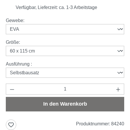
Verfügbar, Lieferzeit: ca. 1-3 Arbeitstage
auswählen
Gewebe
:
auswählen
Größe
:
auswählen
Ausführung
:
Produkt Anzahl: Gib den gewünschten Wert e
In den Warenkorb
Produktnummer:
84240