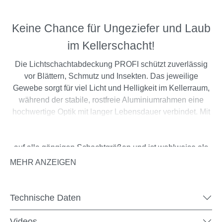
Keine Chance für Ungeziefer und Laub
im Kellerschacht!
Die Lichtschachtabdeckung PROFI schützt zuverlässig
vor Blättern, Schmutz und Insekten. Das jeweilige
Gewebe sorgt für viel Licht und Helligkeit im Kellerraum,
während der stabile, rostfreie Aluminiumrahmen eine
hochwertige Optik mit langer Lebensdauer verbindet. Mit
den beiliegenden Schrauben montierst du die Abdeckung
im Handumdrehen am vorhandenen Gitterrost. Sie passt
auf alle gängigen Schachtgrößen und ist wahlweise als
Zuschnitt nach Maß oder komplett vormontiert erhältlich.
MEHR ANZEIGEN
Technische Daten
Achtung
Nicht geeignet für festverbaute Lichtschächte.
Videos