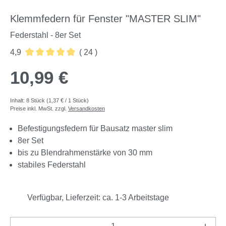
Klemmfedern für Fenster "MASTER SLIM"
Federstahl - 8er Set
4,9
( 24 )
Durchschnittliche Bewertung von 4.88 von 5 Sternen
10,99 €
Inhalt:
8 Stück
(1,37 € / 1 Stück)
Preise inkl. MwSt. zzgl.
Versandkosten
Befestigungsfedern für Bausatz master slim
8er Set
bis zu Blendrahmenstärke von 30 mm
stabiles Federstahl
Verfügbar, Lieferzeit: ca. 1-3 Arbeitstage
Produkt Anzahl: Gib den gewünschten Wert e