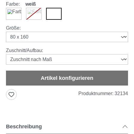
Farbe:
weiß
anthrazit
braun
weiß
(Diese Option ist zurzeit nicht verfügbar.)
auswählen
Größe
:
auswählen
Zuschnitt/Aufbau
:
Artikel konfigurieren
Produktnummer:
32134
Beschreibung