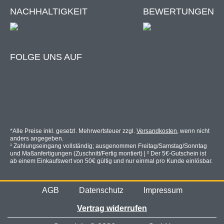
NACHHALTIGKEIT
BEWERTUNGEN
Signalweiß (RAL 9003)
Schokoladenbraun (RAL 8017)
Anthrazitgrau (RAL 7016)
FOLGE UNS AUF
Wie messe ich richtig?
Wir zeigen dir worauf es ankommt!
*Alle Preise inkl. gesetzl. Mehrwertsteuer zzgl.
Versandkosten
, wenn nicht
Zur Anleitung
anders angegeben.
¹ Zahlungseingang vollständig; ausgenommen Freitag/Samstag/Sonntag
und Maßanfertigungen (Zuschnitt/Fertig montiert) | ² Der 5€-Gutschein ist
ab einem Einkaufswert von 50€ gültig und nur einmal pro Kunde einlösbar.
Entdecke unsere Insektenschutzrollos!
AGB
Datenschutz
Impressum
Vertrag widerrufen