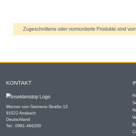
Achtung
Zugeschnittene oder vormontierte Produkte sind vom
KONTAKT
I
H
Se
Werner-von-Siemens-Straße 13
N
91522 Ansbach
W
Deutschland
B
Tel.: 0981-466200
C