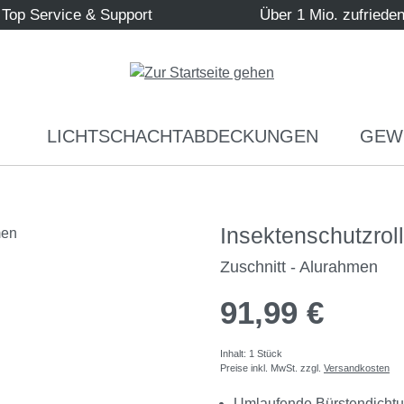
Top Service & Support
Über 1 Mio. zufriede
LICHTSCHACHTABDECKUNGEN
GEW
Insektenschutzro
Zuschnitt - Alurahmen
91,99 €
Inhalt:
1 Stück
Preise inkl. MwSt. zzgl.
Versandkosten
Umlaufende Bürstendicht