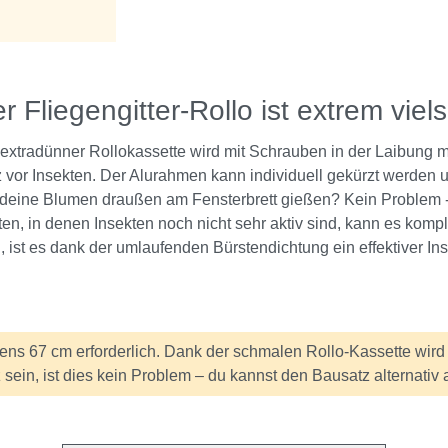
 Fliegengitter-Rollo ist extrem viels
 extradünner Rollokassette wird mit Schrauben in der Laibung mo
 vor Insekten. Der Alurahmen kann individuell gekürzt werden u
deine Blumen draußen am Fensterbrett gießen? Kein Problem - d
ten, in denen Insekten noch nicht sehr aktiv sind, kann es kompl
 ist es dank der umlaufenden Bürstendichtung ein effektiver In
ens 67 cm erforderlich. Dank der schmalen Rollo-Kassette wird l
z sein, ist dies kein Problem – du kannst den Bausatz alternati