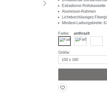
Extradünne Rollokassette
Aluminium-Rahmen
Lichtdurchlässiges Fiber
Mindest-Laibungsbreite: 6
Farbe:
anthrazit
anthrazit
braun
weiß
auswählen
Größe
: