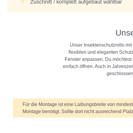
Zuschnitt / komplett aufgebaut wählbar
Unser
Unser Insektenschutzrollo mit
flexiblen und eleganten Schutz
Fenster anpassen. Du möchtest 
einfach öffnen. Auch in Jahreszei
geschlossen,
Für die Montage ist eine Laibungsbreite von mindest
Information
Montage benötigt. Sollte dort nicht ausreichend Plat