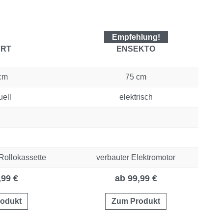
Empfehlung!
RT
ENSEKTO
cm
75 cm
ell
elektrisch
Rollokassette
verbauter Elektromotor
,99 €
ab 99,99 €
odukt
Zum Produkt