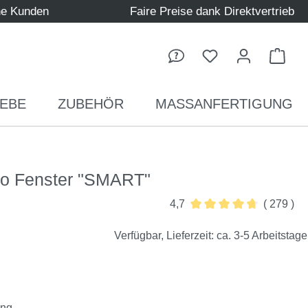
ne Kunden
Faire Preise dank Direktvertrieb
Ware
EBE
ZUBEHÖR
MASSANFERTIGUNG
llo Fenster "SMART"
4,7
( 279 )
Durchschnittliche Bewer
Verfügbar, Lieferzeit: ca. 3-5 Arbeitstage
ung