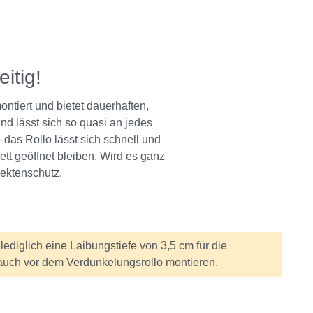
eitig!
ntiert und bietet dauerhaften,
nd lässt sich so quasi an jedes
as Rollo lässt sich schnell und
ett geöffnet bleiben. Wird es ganz
sektenschutz.
ediglich eine Laibungstiefe von 3,5 cm für die
v auch vor dem Verdunkelungsrollo montieren.