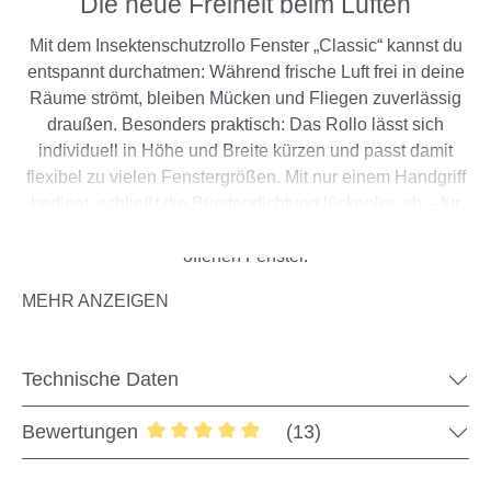
Die neue Freiheit beim Lüften
Mit dem Insektenschutzrollo Fenster „Classic“ kannst du
entspannt durchatmen: Während frische Luft frei in deine
Räume strömt, bleiben Mücken und Fliegen zuverlässig
draußen. Besonders praktisch: Das Rollo lässt sich
individuell in Höhe und Breite kürzen und passt damit
flexibel zu vielen Fenstergrößen. Mit nur einem Handgriff
bedient, schließt die Bürstendichtung lückenlos ab – für
zuverlässigen Schutz und entspannte Momente am
offenen Fenster.
MEHR ANZEIGEN
Für die Montage wird eine Laibungstiefe von
Technische Daten
mindestens 4 cm sowie eine umlaufende
Auflagefläche von 4,5 cm benötigt. Die
Bewertungen
(13)
Information
Mindestbreite beträgt je nach Modell 50–60 cm.
Durchschnittliche Bewertung von 4.92 
Sollte in der Laibung nicht genügend Platz sein,