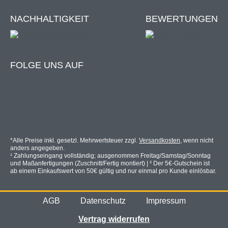
NACHHALTIGKEIT
BEWERTUNGEN
Wie messe ich richtig?
FOLGE UNS AUF
Wir zeigen dir worauf es ankommt!
Zur Anleitung
Leibungsbreite nach Größe
*Alle Preise inkl. gesetzl. Mehrwertsteuer zzgl.
Versandkosten
, wenn nicht
60 × 80 cm = min. 50 cm
anders angegeben.
80 × 100 cm = min. 50 cm
¹ Zahlungseingang vollständig; ausgenommen Freitag/Samstag/Sonntag
und Maßanfertigungen (Zuschnitt/Fertig montiert) | ² Der 5€-Gutschein ist
100 × 160 cm = min. 60 cm
ab einem Einkaufswert von 50€ gültig und nur einmal pro Kunde einlösbar.
125 × 160 cm = min. 60 cm
125 × 220 cm = min. 60 cm
AGB
Datenschutz
Impressum
150 × 160 cm = min. 60 cm
150 × 220 cm = min. 60 cm
Vertrag widerrufen