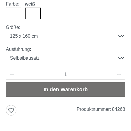
Farbe:
weiß
anthrazit
weiß
auswählen
Größe
:
auswählen
Ausführung
:
Produkt Anzahl: Gib den gewünschten Wert e
In den Warenkorb
Produktnummer:
84263