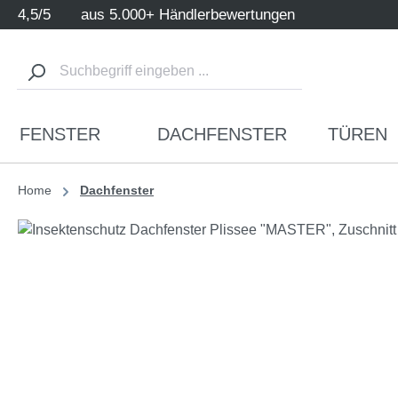
4,5/5
aus 5.000+ Händlerbewertungen
m Hauptinhalt springen
Zur Suche springen
Zur Hauptnavigation springen
FENSTER
DACHFENSTER
TÜREN
Home
Dachfenster
Bildergalerie überspringen