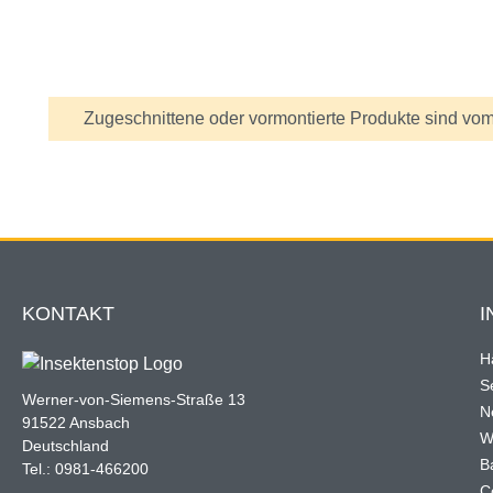
Information
Zugeschnittene oder vormontierte Produkte sind vom
KONTAKT
I
H
Se
Werner-von-Siemens-Straße 13
N
91522 Ansbach
W
Deutschland
B
Tel.: 0981-466200
C