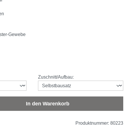
en
ester-Gewebe
auswählen
Zuschnitt/Aufbau
:
b den gewünschten Wert ein oder benutze d
In den Warenkorb
Produktnummer:
80223