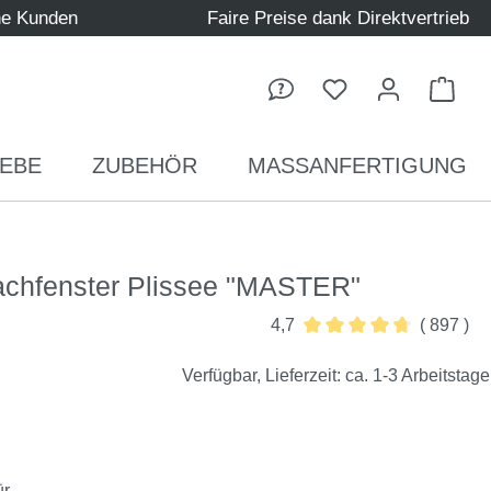
ne Kunden
Faire Preise dank Direktvertrieb
Ware
EBE
ZUBEHÖR
MASSANFERTIGUNG
achfenster Plissee "MASTER"
4,7
( 897 )
Durchschnittliche Bewer
Verfügbar, Lieferzeit: ca. 1-3 Arbeitstage
ür