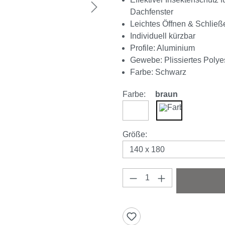
Dachfenster
Leichtes Öffnen & Schließ
Individuell kürzbar
Profile: Aluminium
Gewebe: Plissiertes Poly
Farbe: Schwarz
Farbe:
braun
weiß
braun
auswählen
Größe
:
Produkt Anzahl: Gi