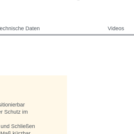
echnische Daten
Videos
itionierbar
er Schutz im
 und Schließen
 Maß kürzbar