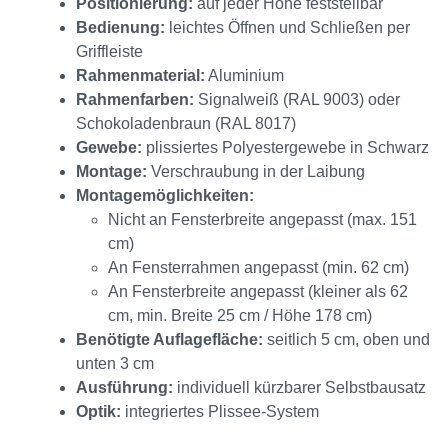
Positionierung:
auf jeder Höhe feststellbar
Bedienung:
leichtes Öffnen und Schließen per
Griffleiste
Rahmenmaterial:
Aluminium
Rahmenfarben:
Signalweiß (RAL 9003) oder
Schokoladenbraun (RAL 8017)
Gewebe:
plissiertes Polyestergewebe in Schwarz
Montage:
Verschraubung in der Laibung
Montagemöglichkeiten:
Nicht an Fensterbreite angepasst (max. 151
cm)
An Fensterrahmen angepasst (min. 62 cm)
An Fensterbreite angepasst (kleiner als 62
cm, min. Breite 25 cm / Höhe 178 cm)
Benötigte Auflagefläche:
seitlich 5 cm, oben und
unten 3 cm
Ausführung:
individuell kürzbarer Selbstbausatz
Optik:
integriertes Plissee-System