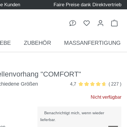
ne Kunden
Faire Preise dank Direktvertrieb
Ware
EBE
ZUBEHÖR
MASSANFERTIGUNG
mellenvorhang "COMFORT"
schiedene Größen
4,7
( 227 )
Durchschnittliche Bewer
Nicht verfügbar
Benachrichtigt mich, wenn wieder
lieferbar.
ben