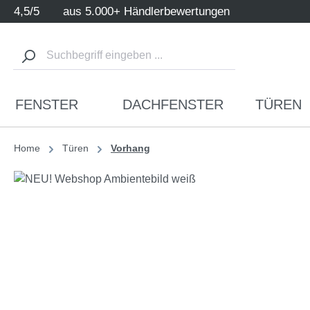
4,5/5
aus 5.000+ Händlerbewertungen
m Hauptinhalt springen
Zur Suche springen
Zur Hauptnavigation springen
FENSTER
DACHFENSTER
TÜREN
Home
Türen
Vorhang
Bildergalerie überspringen