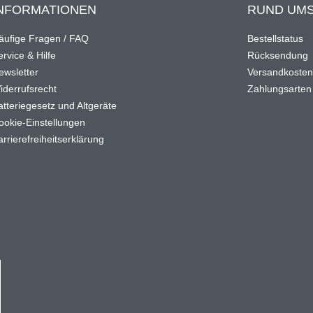
NFORMATIONEN
RUND UMS
äufige Fragen / FAQ
Bestellstatus
rvice & Hilfe
Rücksendung
ewsletter
Versandkoste
iderrufsrecht
Zahlungsarten
atteriegesetz und Altgeräte
ookie-Einstellungen
arrierefreiheitserklärung