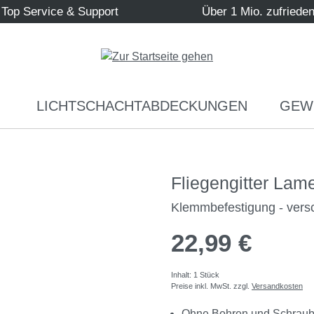
Top Service & Support
Über 1 Mio. zufriede
LICHTSCHACHTABDECKUNGEN
GEW
Fliegengitter La
Klemmbefestigung - ver
22,99 €
Inhalt:
1 Stück
Preise inkl. MwSt. zzgl.
Versandkosten
Ohne Bohren und Schrau