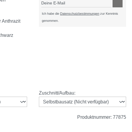
Deine E-Mail
Ich habe die
Datenschutzbestimmungen
zur Kenntnis
 Anthrazit
genommen.
chwarz
ht verfügbar.)
zurzeit nicht verfügbar.)
auswählen
Zuschnitt/Aufbau
:
Produktnummer:
77875