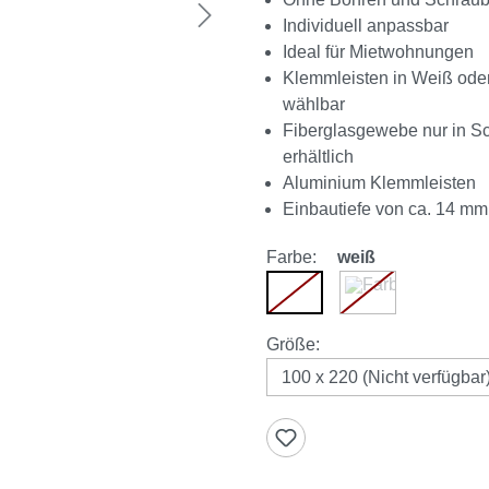
Individuell anpassbar
Ideal für Mietwohnungen
Klemmleisten in Weiß oder
wählbar
Fiberglasgewebe nur in S
erhältlich
Aluminium Klemmleisten
Einbautiefe von ca. 14 mm
Farbe:
weiß
weiß
anthrazit
(Diese Option ist zurzeit nic
(Diese Option ist 
auswählen
Größe
: