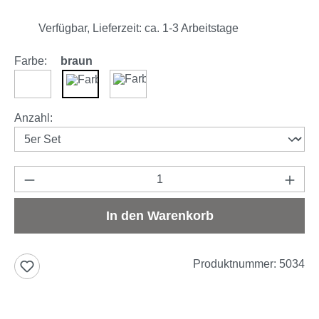
Verfügbar, Lieferzeit: ca. 1-3 Arbeitstage
Farbe:
braun
weiß
braun
anthrazit
auswählen
Anzahl
:
Produkt Anzahl: Gib den gewünschten Wert e
In den Warenkorb
Produktnummer:
5034