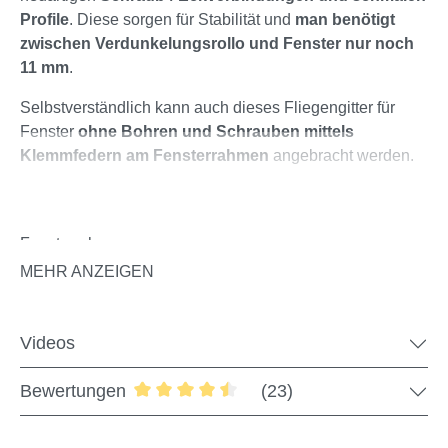
Profile
. Diese sorgen für Stabilität und
man
benötigt
zwischen Verdunkelungsrollo und Fenster nur noch
11 mm
.
Selbstverständlich kann auch dieses Fliegengitter für
Fenster
ohne Bohren und Schrauben
mittels
Klemmfedern
am Fensterrahmen
angebracht werden.
Bitte beachten Sie:
Der Insektenschutzrahmen benötigt
eine umlaufende Auflagefläche von
ca. 12 mm
am
Fensterrahmen.
MEHR ANZEIGEN
Produktdetails:
innovative, extrem stabile Schraub-/Eckverbindung
Videos
stabile TORX-Schrauben
keine sichtbaren Schnittkanten
Bewertungen
(23)
Befestigung ohne Bohren und Schrauben mit
Durchschnittliche Bewertung von 4.52 
Klemmfedern
umlaufende Bürstendichtung