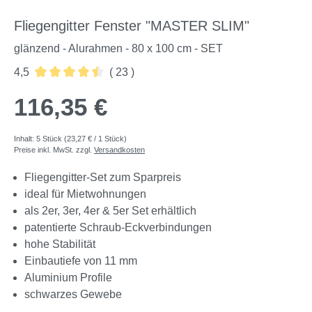
Fliegengitter Fenster "MASTER SLIM"
glänzend - Alurahmen - 80 x 100 cm - SET
4,5
( 23 )
Durchschnittliche Bewertung von 4.52 von 5 Sternen
116,35 €
Inhalt:
5 Stück
(23,27 € / 1 Stück)
Preise inkl. MwSt. zzgl.
Versandkosten
Fliegengitter-Set zum Sparpreis
ideal für Mietwohnungen
als 2er, 3er, 4er & 5er Set erhältlich
patentierte Schraub-Eckverbindungen
hohe Stabilität
Einbautiefe von 11 mm
Aluminium Profile
schwarzes Gewebe