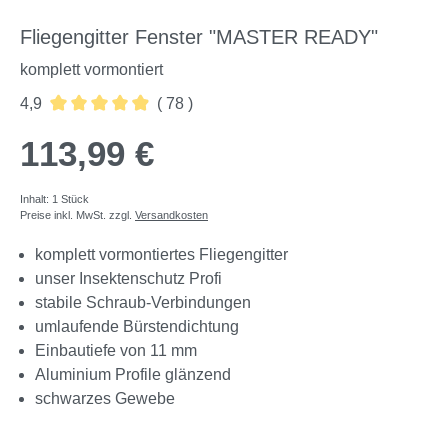
Fliegengitter Fenster "MASTER READY"
komplett vormontiert
4,9
( 78 )
Durchschnittliche Bewertung von 4.88 von 5 Sternen
113,99 €
Inhalt:
1 Stück
Preise inkl. MwSt. zzgl.
Versandkosten
komplett vormontiertes Fliegengitter
unser Insektenschutz Profi
stabile Schraub-Verbindungen
umlaufende Bürstendichtung
Einbautiefe von 11 mm
Aluminium Profile glänzend
schwarzes Gewebe