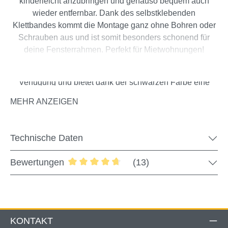
kinderleicht anzubringen und genauso bequem auch
wieder entfernbar. Dank des selbstklebenden
Klettbandes kommt die Montage ganz ohne Bohren oder
Schrauben aus und ist somit besonders schonend für
deine Fensterrahmen. Perfekt für Mietwohnungen!
Der Insektenschutz steht in verschiedenen Größen zur
Verfügung und bietet dank der schwarzen Farbe eine
sehr gute Durchsicht nach außen. Einfach Fliegengitter
MEHR ANZEIGEN
und Klettband nach Bedarf zuschneiden und am
Fensterrahmen fixieren  fertig!
Technische Daten
Bewertungen
(13)
Durchschnittliche Bewertung von 4.69 
Eventuelle Kleberückstände können mit einem
einfachen Haushaltsreiniger schnell wieder
entfernt werden.
KONTAKT