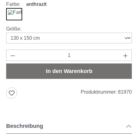
Farbe:
anthrazit
anthrazit
auswählen
Größe
:
Produkt Anzahl: Gib den gewünschten Wert e
In den Warenkorb
Produktnummer:
81970
Beschreibung