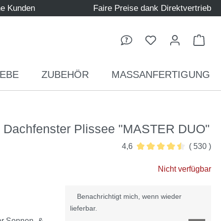
ne Kunden
Faire Preise dank Direktvertrieb
Ware
EBE
ZUBEHÖR
MASSANFERTIGUNG
n Dachfenster Plissee "MASTER DUO"
4,6
( 530 )
Durchschnittliche Bewer
Nicht verfügbar
Benachrichtigt mich, wenn wieder
lieferbar.
er Sonnen- &