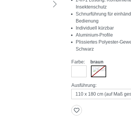
Insektenschutz
Schnurführung für einhänd
Bedienung
Individuell kürzbar
Aluminium-Profile
Plissiertes Polyester-Gew
Schwarz
Farbe:
braun
weiß
braun
(Diese Option ist 
auswählen
Ausführung
: