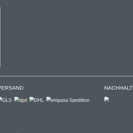
kaufswert von 50€ gültig und nur einmal pro Kunde einlösbar.
VERSAND
NACHHALT