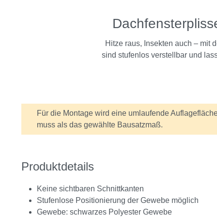
Dachfensterpliss
Hitze raus, Insekten auch – mit
sind stufenlos verstellbar und las
Für die Montage wird eine umlaufende Auflagefläche 
Information
muss als das gewählte Bausatzmaß.
Produktdetails
Keine sichtbaren Schnittkanten
Stufenlose Positionierung der Gewebe möglich
Gewebe: schwarzes Polyester Gewebe