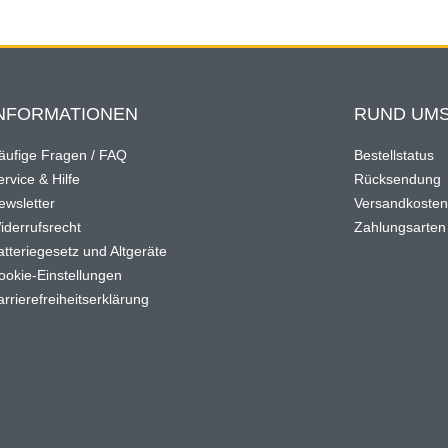
NFORMATIONEN
RUND UMS
äufige Fragen / FAQ
Bestellstatus
rvice & Hilfe
Rücksendung
ewsletter
Versandkoste
iderrufsrecht
Zahlungsarten
atteriegesetz und Altgeräte
ookie-Einstellungen
arrierefreiheitserklärung