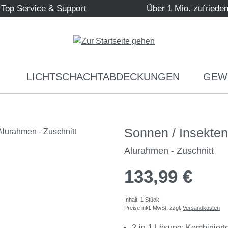
Top Service & Support
Über 1 Mio. zufriede
LICHTSCHACHTABDECKUNGEN
GEW
Sonnen / Insekte
Alurahmen - Zuschnitt
133,99 €
Inhalt:
1 Stück
Preise inkl. MwSt. zzgl.
Versandkosten
2-in-1 Lösung: Kombiniert