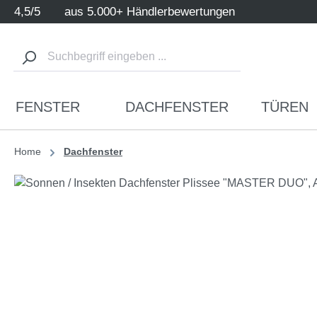
4,5/5
aus 5.000+ Händlerbewertungen
m Hauptinhalt springen
Zur Suche springen
Zur Hauptnavigation springen
FENSTER
DACHFENSTER
TÜREN
Home
Dachfenster
Bildergalerie überspringen