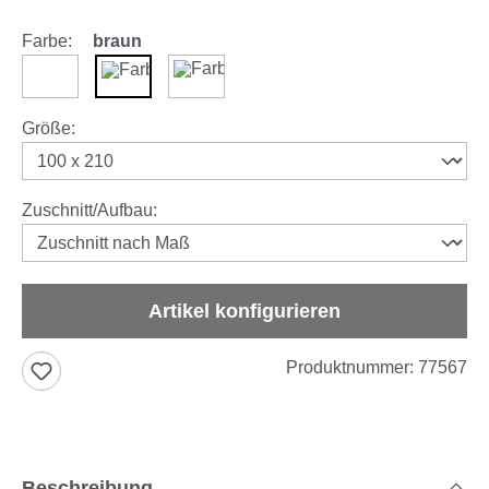
Farbe:
braun
weiß
braun
anthrazit
auswählen
Größe
:
auswählen
Zuschnitt/Aufbau
:
Artikel konfigurieren
Produktnummer:
77567
Beschreibung