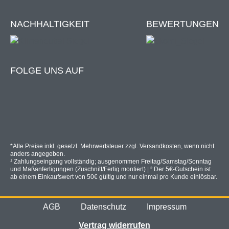
Gute Durchsicht – wesentlich besser als bei
NACHHALTIGKEIT
BEWERTUNGEN
vergleichbaren Produkten
Luftdurchlässig und atmungsaktiv
UV-Schutz
FOLGE UNS AUF
Filtert bis zu 92,83% aller Abgas- / Dieselpartikel
(Partikelgröße >= 1,0 µm)
Filtert bis zu 98,23% aller Smog-Artikel
(Partikelgröße >= 2,5 µm)
Filtert 99,73% aller Pollen (Partikelgröße >= 5 µm)
Gesundheitsschutz des 21. Jahrhunderts
Nanofaser-Membran mit atmungsaktivem Netz
*Alle Preise inkl. gesetzl. Mehrwertsteuer zzgl.
Versandkosten
, wenn nicht
anders angegeben.
Ganzjährige Anwendung
¹ Zahlungseingang vollständig; ausgenommen Freitag/Samstag/Sonntag
Langlebigkeit
und Maßanfertigungen (Zuschnitt/Fertig montiert) | ² Der 5€-Gutschein ist
ab einem Einkaufswert von 50€ gültig und nur einmal pro Kunde einlösbar.
AGB
Datenschutz
Impressum
Nicht für Feuchträume geeignet.
Vertrag widerrufen