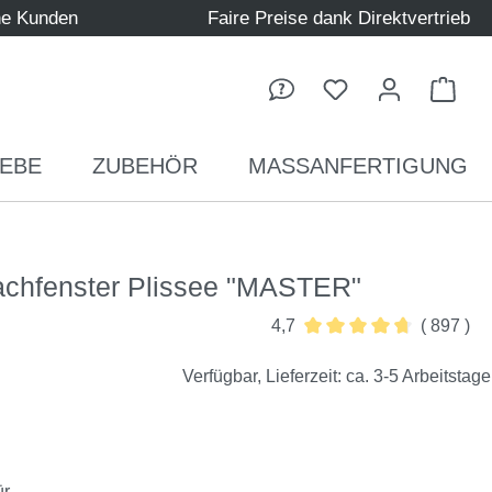
ne Kunden
Faire Preise dank Direktvertrieb
Ware
EBE
ZUBEHÖR
MASSANFERTIGUNG
achfenster Plissee "MASTER"
4,7
( 897 )
Durchschnittliche Bewer
Verfügbar, Lieferzeit: ca. 3-5 Arbeitstage
ür