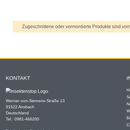
Information
Zugeschnittene oder vormontierte Produkte sind vom
KONTAKT
I
H
Se
Werner-von-Siemens-Straße 13
N
91522 Ansbach
W
Deutschland
B
Tel.: 0981-466200
C