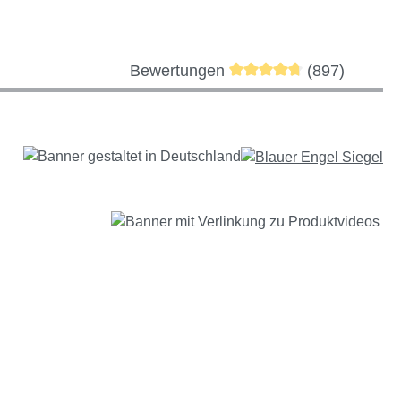
Durchschnittliche Bewer
Bewertungen
(897)