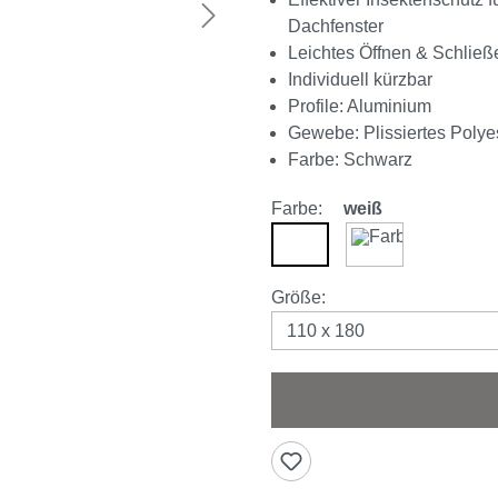
Dachfenster
Leichtes Öffnen & Schließ
Individuell kürzbar
Profile: Aluminium
Gewebe: Plissiertes Poly
Farbe: Schwarz
Farbe:
weiß
weiß
braun
auswählen
Größe
: