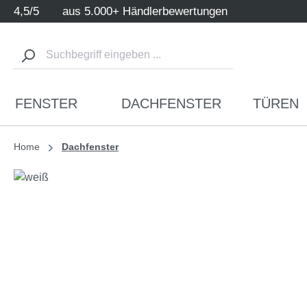
4,5/5
aus 5.000+ Händlerbewertungen
m Hauptinhalt springen
Zur Suche springen
Zur Hauptnavigation springen
FENSTER
DACHFENSTER
TÜREN
Home
Dachfenster
Bildergalerie überspringen