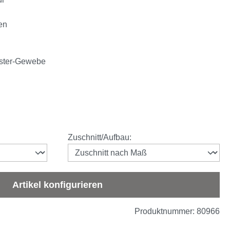
en
ester-Gewebe
auswählen
Zuschnitt/Aufbau
:
Artikel konfigurieren
Produktnummer:
80966