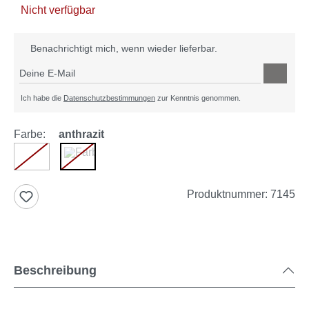
Nicht verfügbar
Benachrichtigt mich, wenn wieder lieferbar.
Deine E-Mail
Ich habe die
Datenschutzbestimmungen
zur Kenntnis genommen.
Farbe:
anthrazit
weiß
anthrazit
(Diese Option ist zurzeit nicht verfügbar.)
(Diese Option ist zurzeit nicht verfügbar.)
Produktnummer:
7145
Beschreibung