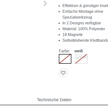
Effektiver & günstiger Ins
Einfache Montage ohne
Spezialwerkzeug
In 2 Designs verfügbar
Material: 100% Polyester
18 Magnete
Selbstklebende Klettbands
Farbe:
weiß
weiß
anthrazit
(Diese Option ist zurzeit nic
(Diese Option ist 
Technische Daten