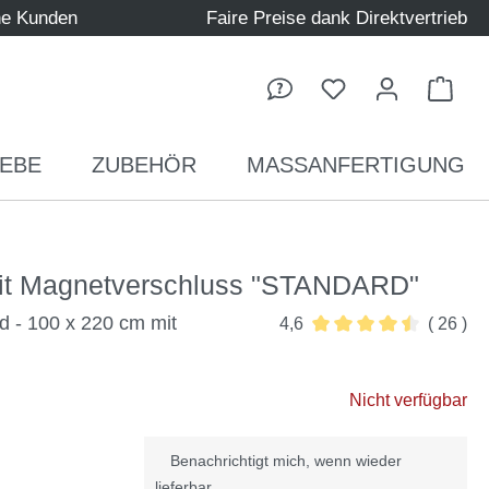
ne Kunden
Faire Preise dank Direktvertrieb
Ware
EBE
ZUBEHÖR
MASSANFERTIGUNG
mit Magnetverschluss "STANDARD"
d - 100 x 220 cm mit
4,6
( 26 )
Durchschnittliche Bew
Nicht verfügbar
Benachrichtigt mich, wenn wieder
lieferbar.