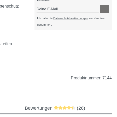
ektenschutz
Deine E-Mail
Ich habe die
Datenschutzbestimmungen
zur Kenntnis
genommen.
treifen
ht verfügbar.)
zurzeit nicht verfügbar.)
Produktnummer:
7144
Durchschnittliche Bewertung 
Bewertungen
(26)