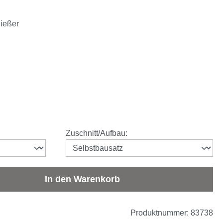
ließer
zit
auswählen
Zuschnitt/Aufbau
:
b den gewünschten Wert ein oder benutze d
In den Warenkorb
Produktnummer:
83738