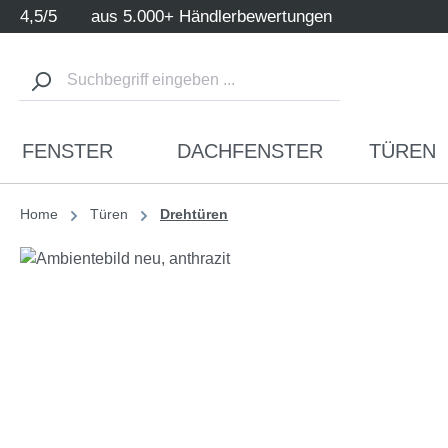
4,5/5
aus 5.000+ Händlerbewertungen
m Hauptinhalt springen
Zur Suche springen
Zur Hauptnavigation springen
FENSTER
DACHFENSTER
TÜREN
Home
Türen
Drehtüren
Bildergalerie überspringen