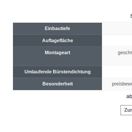
Einbautiefe
Auflagefläche
Montageart
geschr
Umlaufende Bürstendichtung
Besonderheit
preisbewu
Preis & Link
ab
Zu