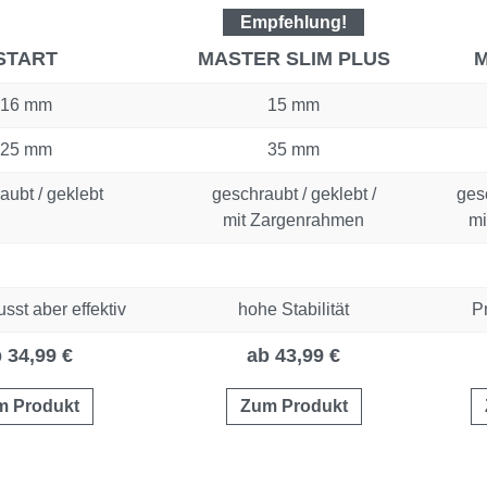
Empfehlung!
START
MASTER SLIM PLUS
M
16 mm
15 mm
25 mm
35 mm
aubt / geklebt
geschraubt / geklebt /
gesc
mit Zargenrahmen
mi
sst aber effektiv
hohe Stabilität
P
 34,99 €
ab 43,99 €
m Produkt
Zum Produkt