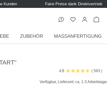
ne Kunden
Faire Preise dank Direktvertrieb
Ware
EBE
ZUBEHÖR
MASSANFERTIGUNG
"START"
4,8
( 563 )
Durchschnittliche Bewer
Verfügbar, Lieferzeit: ca. 1-3 Arbeitstage