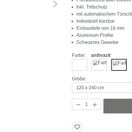
Inkl. Trittschutz
mit automatischem Türsch
Individuell kürzbar
Einbautiefe von 16 mm
Aluminium Profile
Schwarzes Gewebe
Farbe:
anthrazit
weiß
braun
anthra
auswählen
Größe
:
Produkt Anzahl: Gi