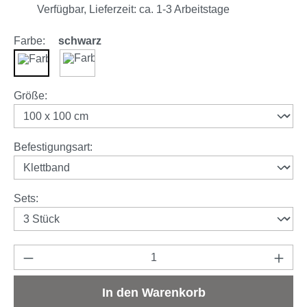
Verfügbar, Lieferzeit: ca. 1-3 Arbeitstage
Farbe:
schwarz
schwarz
weiß
auswählen
Größe
:
auswählen
Befestigungsart
:
auswählen
Sets
:
Produkt Anzahl: Gib den gewünschten Wert e
In den Warenkorb