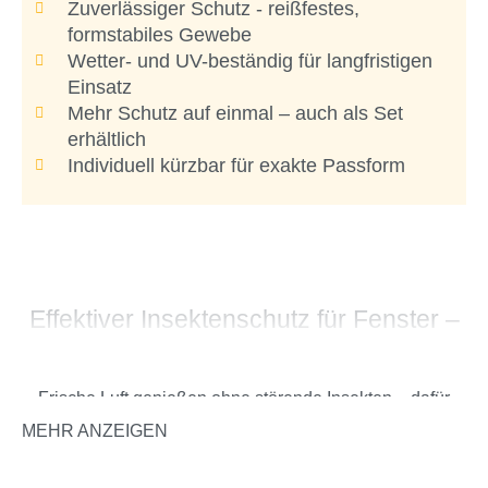
Zuverlässiger Schutz - reißfestes,
formstabiles Gewebe
Wetter- und UV-beständig für langfristigen
Einsatz
Mehr Schutz auf einmal – auch als Set
erhältlich
Individuell kürzbar für exakte Passform
Effektiver Insektenschutz für Fenster –
flexibel, stabil und einfach montiert
Frische Luft genießen ohne störende Insekten – dafür
sorgt dieses wetterbeständige Fliegengitter-Gewebe aus
MEHR ANZEIGEN
Polyester. Gefertigt aus einer stabilen Square-Mesh-
Struktur, verbindet das Gewebe hohe Reißfestigkeit mit