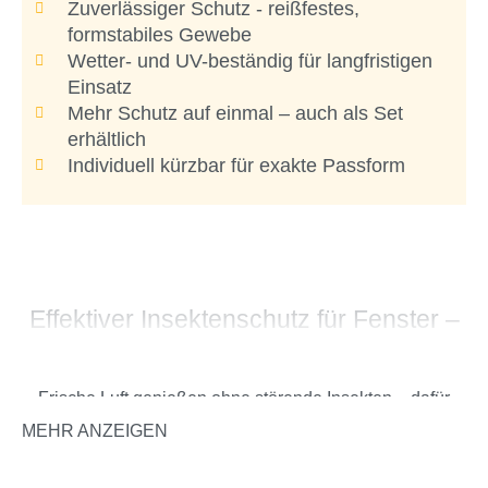
Zuverlässiger Schutz - reißfestes,
formstabiles Gewebe
Wetter- und UV-beständig für langfristigen
Einsatz
Mehr Schutz auf einmal – auch als Set
erhältlich
Individuell kürzbar für exakte Passform
Effektiver Insektenschutz für Fenster –
flexibel, stabil und einfach montiert
Frische Luft genießen ohne störende Insekten – dafür
sorgt dieses wetterbeständige Fliegengitter-Gewebe aus
MEHR ANZEIGEN
Polyester. Gefertigt aus einer stabilen Square-Mesh-
Struktur, verbindet das Gewebe hohe Reißfestigkeit mit