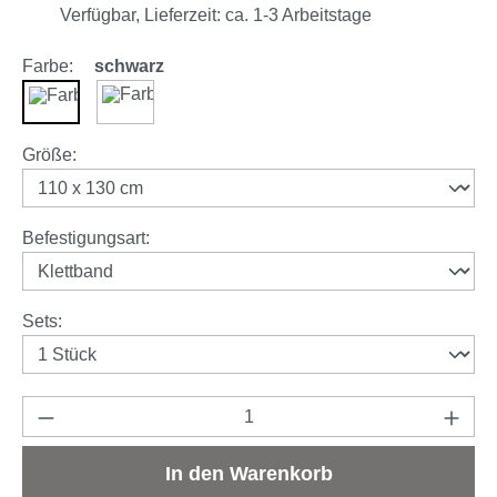
Verfügbar, Lieferzeit: ca. 1-3 Arbeitstage
Farbe:
schwarz
schwarz
weiß
auswählen
Größe
:
auswählen
Befestigungsart
:
auswählen
Sets
:
Produkt Anzahl: Gib den gewünschten Wert e
In den Warenkorb