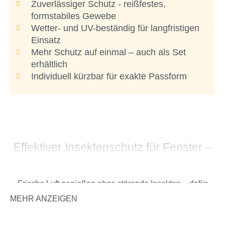
Zuverlässiger Schutz - reißfestes,
formstabiles Gewebe
Wetter- und UV-beständig für langfristigen
Einsatz
Mehr Schutz auf einmal – auch als Set
erhältlich
Individuell kürzbar für exakte Passform
Effektiver Insektenschutz für Fenster –
flexibel, stabil und einfach montiert
Frische Luft genießen ohne störende Insekten – dafür
sorgt dieses wetterbeständige Fliegengitter-Gewebe aus
MEHR ANZEIGEN
Polyester. Gefertigt aus einer stabilen Square-Mesh-
Struktur, verbindet das Gewebe hohe Reißfestigkeit mit