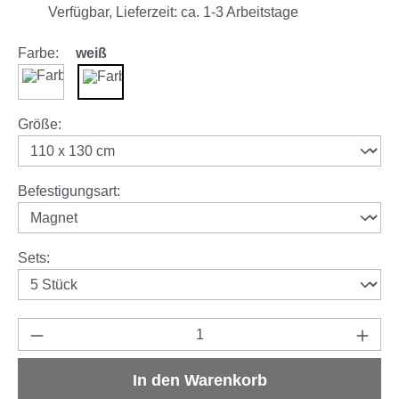
Verfügbar, Lieferzeit: ca. 1-3 Arbeitstage
Farbe:
weiß
schwarz
weiß
auswählen
Größe
:
auswählen
Befestigungsart
:
auswählen
Sets
:
Produkt Anzahl: Gib den gewünschten Wert e
In den Warenkorb