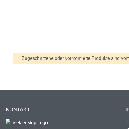
Preis & Link
Achtung
Zugeschnittene oder vormontierte Produkte sind vom
KONTAKT
I
H
Se