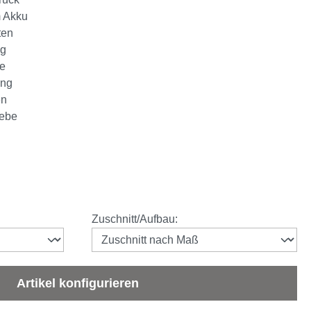
m Akku
ten
ng
ge
ung
en
webe
auswählen
Zuschnitt/Aufbau
:
Artikel konfigurieren