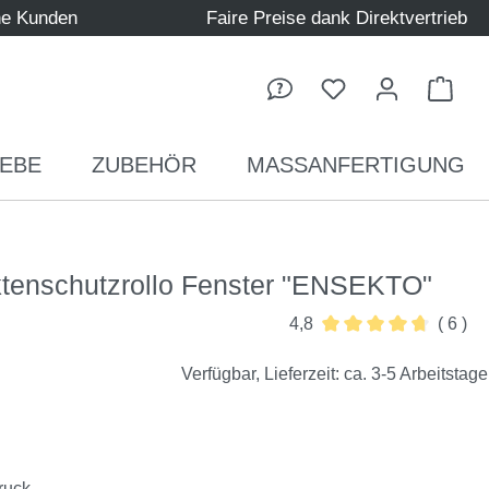
ne Kunden
Faire Preise dank Direktvertrieb
Ware
EBE
ZUBEHÖR
MASSANFERTIGUNG
ktenschutzrollo Fenster "ENSEKTO"
4,8
( 6 )
Durchschnittliche Be
Verfügbar, Lieferzeit: ca. 3-5 Arbeitstage
ruck