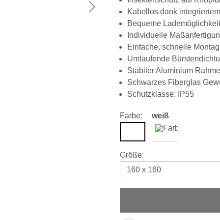
Kabellos dank integrierte
Bequeme Lademöglichkei
Individuelle Maßanfertigu
Einfache, schnelle Monta
Umlaufende Bürstendicht
Stabiler Aluminium Rahm
Schwarzes Fiberglas Ge
Schutzklasse: IP55
Farbe:
weiß
weiß
anthrazit
auswählen
Größe
: